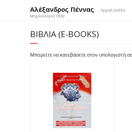
Skip
Αλέξανδρος Πέννας
to
Αρχική σελίδα
content
Μηχανολόγος ΠΕ82
ΒΙΒΛΊΑ (E-BOOKS)
Μπορείτε να κατεβάσετε στον υπολογιστή σ