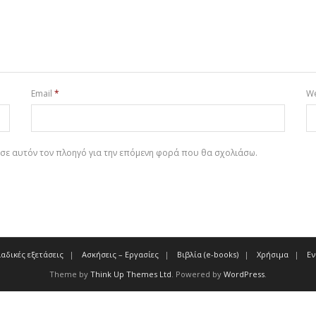
Email
*
We
 σε αυτόν τον πλοηγό για την επόμενη φορά που θα σχολιάσω.
αδικές εξετάσεις
Ασκήσεις – Εργασίες
Βιβλία (e-books)
Χρήσιμα
Ε
Theme by
Think Up Themes Ltd
. Powered by
WordPress
.