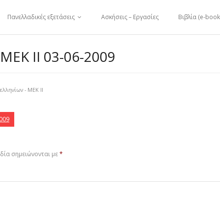
Πανελλαδικές εξετάσεις
Ασκήσεις – Εργασίες
Βιβλία (e-book
Κ ΙΙ 03-06-2009
λληνίων - ΜΕΚ ΙΙ
009
δία σημειώνονται με
*