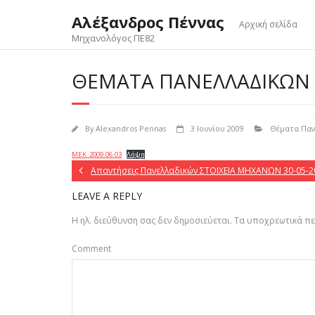
Skip
Αλέξανδρος Πέννας
to
Αρχική σελίδα
content
Μηχανολόγος ΠΕ82
ΘΈΜΑΤΑ ΠΑΝΕΛΛΑΔΙΚΏΝ ΜΕ
By
Alexandros Pennas
3 Ιουνίου 2009
Θέματα Πανε
MEK_2009.06.03
Λήψη
Απαντήσεις Πανελλαδικών ΣΤΟΙΧΕΙΑ ΜΗΧΑΝΩΝ 30-05-2
LEAVE A REPLY
Η ηλ. διεύθυνση σας δεν δημοσιεύεται.
Τα υποχρεωτικά πε
Comment